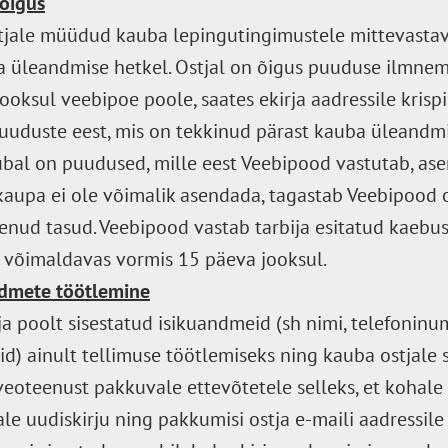
 õigus
tjale müüdud kauba lepingutingimustele mittevastav
ja üleandmise hetkel. Ostjal on õigus puuduse ilmne
jooksul veebipoe poole, saates ekirja aadressile kri
uuduste eest, mis on tekkinud pärast kauba üleandmis
ubal on puudused, mille eest Veebipood vastutab, a
aupa ei ole võimalik asendada, tagastab Veebipood o
ud tasud. Veebipood vastab tarbija esitatud kaebusel
st võimaldavas vormis 15 päeva jooksul.
ndmete töötlemine
 poolt sisestatud isikuandmeid (sh nimi, telefoninum
id) ainult tellimuse töötlemiseks ning kauba ostjale
eoteenust pakkuvale ettevõtetele selleks, et kohale
e uudiskirju ning pakkumisi ostja e-maili aadressile a