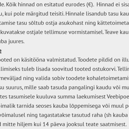
e. Kõik hinnad on esitatud eurodes (€). Hinnad ei sis
, kui pole märgitud teisiti. Hinnale lisandub tasu k
amise tasu sõltub ostja asukohast ning kättetoimetam
kuvatakse ostjale tellimuse vormistamisel. Teave ka
ba juures.
e
ted on käsitööna valmistatud. Toodete pildid on illu
limiseks tuleb lisada soovitud tooted ostukorvi. Tel
meväljad ning valida sobiv toodete kohaletoimetamise
asu suurus, mille saab tasuda pangalingi kaudu või 
lates tasumisele kuuluva summa laekumisest Veebipoe
võimalik tarnida seoses kauba lõppemisega või muul p
l võimalusel ning tagastatakse tasutud raha (sh kaub
d mitte hiljem kui 14 päeva jooksul teate saatmisest.