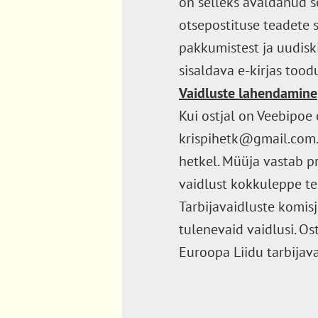
on selleks avaldanud s
otsepostituse teadete s
pakkumistest ja uudiski
sisaldava e-kirjas tood
Vaidluste lahendamine
Kui ostjal on Veebipoe 
krispihetk@gmail.com.
hetkel. Müüja vastab p
vaidlust kokkuleppe tee
Tarbijavaidluste komis
tulenevaid vaidlusi. O
Euroopa Liidu tarbijav