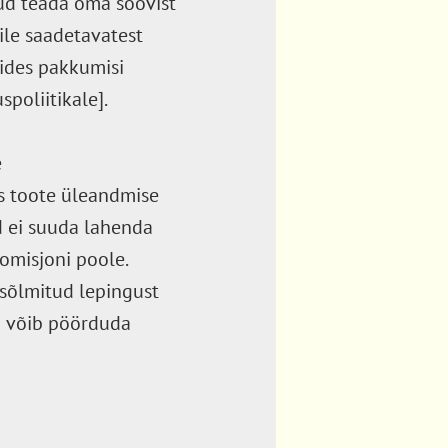
nud teada oma soovist
ile saadetavatest
gides pakkumisi
spoliitikale].
e
s toote üleandmise
d ei suuda lahenda
komisjoni poole.
 sõlmitud lepingust
ja võib pöörduda