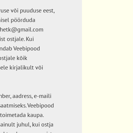
use või puuduse eest,
misel pöörduda
spihetk@gmail.com
t ostjale. Kui
sendab Veebipood
stjale kõik
e kirjalikult või
ber, aadress, e-maili
 saatmiseks. Veebipood
 toimetada kaupa.
inult juhul, kui ostja