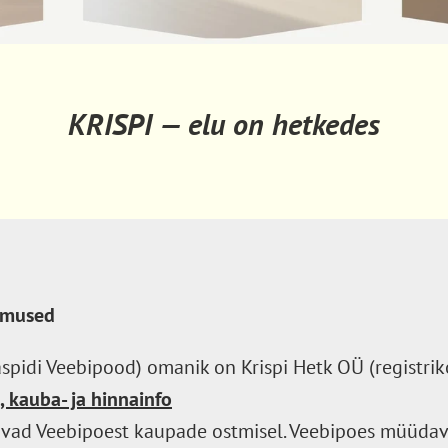
KRISPI — elu on hetkedes
gimused
daspidi Veebipood) omanik on Krispi Hetk OÜ (registr
 kauba- ja hinnainfo
vad Veebipoest kaupade ostmisel. Veebipoes müüdav