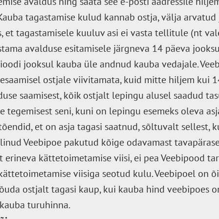
mise avaldus ning saata see e-posti aadressile hilje
Kauba tagastamise kulud kannab ostja, välja arvatud 
 et tagastamisele kuuluv asi ei vasta tellitule (nt vale
tama avalduse esitamisele järgneva 14 päeva jooksul
ioodi jooksul kauba üle andnud kauba vedajale. Vee
esaamisel ostjale viivitamata, kuid mitte hiljem kui
use saamisest, kõik ostjalt lepingu alusel saadud ta
 tegemisest seni, kuni on lepingu esemeks oleva asj
tõendid, et on asja tagasi saatnud, sõltuvalt sellest,
alinud Veebipoe pakutud kõige odavamast tavapärase
t erineva kättetoimetamise viisi, ei pea Veebipood ta
kättetoimetamise viisiga seotud kulu. Veebipoel on 
uda ostjalt tagasi kaup, kui kauba hind veebipoes on
 kauba turuhinna.