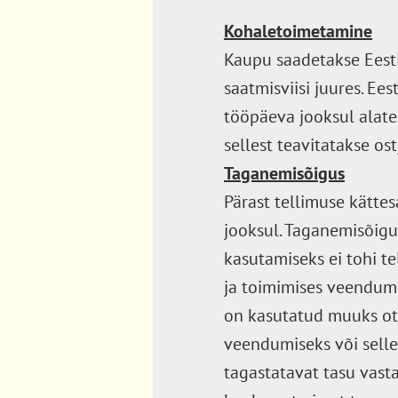
Kohaletoimetamine
Kaupu saadetakse Eesti
saatmisviisi juures. Ee
tööpäeva jooksul alate
sellest teavitatakse ost
Taganemisõigus
Pärast tellimuse kätte
jooksul. Taganemisõigus
kasutamiseks ei tohi t
ja toimimises veendumis
on kasutatud muuks ots
veendumiseks või selle
tagastatavat tasu vast