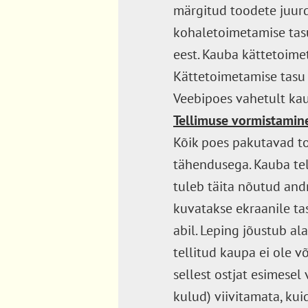
märgitud toodete juurd
kohaletoimetamise tasu
eest. Kauba kättetoimet
Kättetoimetamise tasu 
Veebipoes vahetult kau
Tellimuse vormistamin
Kõik poes pakutavad too
tähendusega. Kauba tel
tuleb täita nõutud and
kuvatakse ekraanile t
abil. Leping jõustub a
tellitud kaupa ei ole 
sellest ostjat esimese
kulud) viivitamata, kui