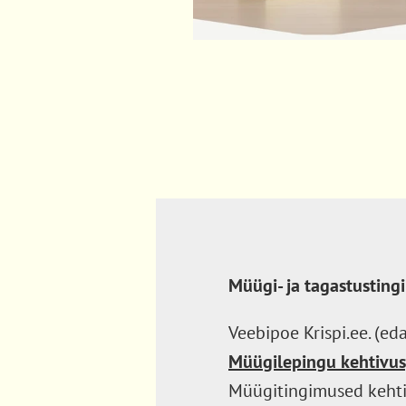
Müügi- ja tagastustin
Veebipoe Krispi.ee. (e
Müügilepingu kehtivus,
Müügitingimused kehti