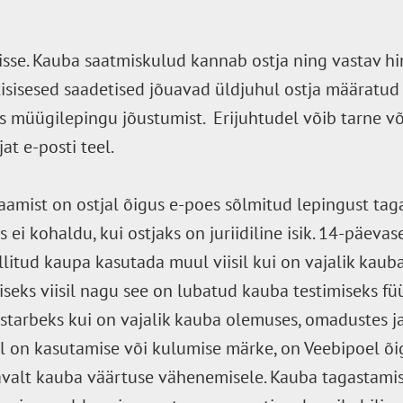
sse. Kauba saatmiskulud kannab ostja ning vastav h
stisisesed saadetised jõuavad üldjuhul ostja määratud
s müügilepingu jõustumist. Erijuhtudel võib tarne v
jat e-posti teel.
saamist on ostjal õigus e-poes sõlmitud lepingust ta
 ei kohaldu, kui ostjaks on juriidiline isik. 14-päeva
ellitud kaupa kasutada muul viisil kui on vajalik kau
eks viisil nagu see on lubatud kauba testimiseks füü
tarbeks kui on vajalik kauba olemuses, omadustes j
l on kasutamise või kulumise märke, on Veebipoel õ
avalt kauba väärtuse vähenemisele. Kauba tagastamis