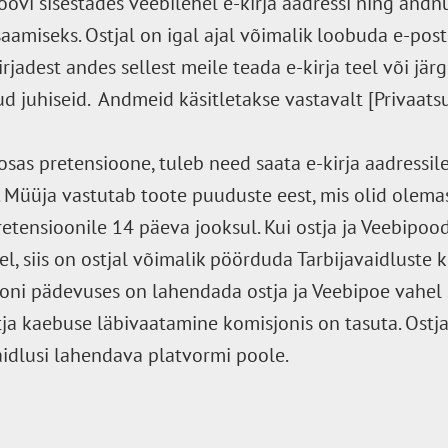
oovi sisestades veebilehel e-kirja aadressi ning and
aamiseks. Ostjal on igal ajal võimalik loobuda e-post
rjadest andes sellest meile teada e-kirja teel või jär
ud juhiseid. Andmeid käsitletakse vastavalt [Privaatsu
osas pretensioone, tuleb need saata e-kirja aadressil
 Müüja vastutab toote puuduste eest, mis olid olema
retensioonile 14 päeva jooksul. Kui ostja ja Veebipoo
l, siis on ostjal võimalik pöörduda Tarbijavaidluste 
joni pädevuses on lahendada ostja ja Veebipoe vahel
stja kaebuse läbivaatamine komisjonis on tasuta. Ost
aidlusi lahendava platvormi poole.