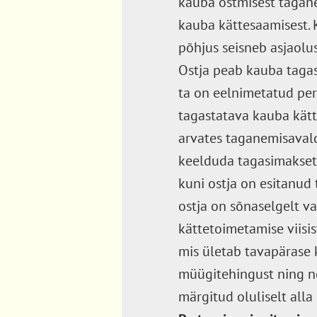
kauba ostmisest tagane
kauba kättesaamisest. 
põhjus seisneb asjaolus,
Ostja peab kauba tagas
ta on eelnimetatud per
tagastatava kauba kätt
arvates taganemisavald
keelduda tagasimaksete
kuni ostja on esitanud 
ostja on sõnaselgelt v
kättetoimetamise viisis
mis ületab tavapärase 
müügitehingust ning nõ
märgitud oluliselt alla