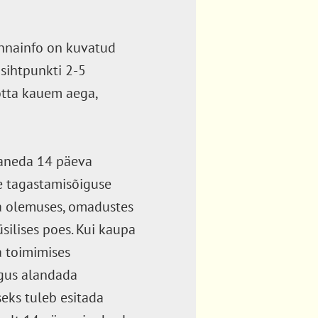
innainfo on kuvatud
 sihtpunkti 2-5
õtta kauem aega,
ganeda 14 päeva
se tagastamisõiguse
ba olemuses, omadustes
silises poes. Kui kaupa
a toimimises
igus alandada
eks tuleb esitada