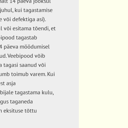
malt 14 päeva jooksul
juhul, kui tagastamise
 või defektiga asi).
 või esitama tõendi, et
bipood tagastab
 14 päeva möödumisel
sud. Veebipood võib
a tagasi saanud või
 kumb toimub varem. Kui
st asja
rbijale tagastama kulu,
õigus taganeda
 eksituse tõttu