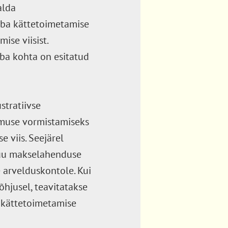
alda
auba kättetoimetamise
ise viisist.
uba kohta on esitatud
stratiivse
limuse vormistamiseks
 viis. Seejärel
muu makselahenduse
 arvelduskontole. Kui
õhjusel, teavitatakse
a kättetoimetamise