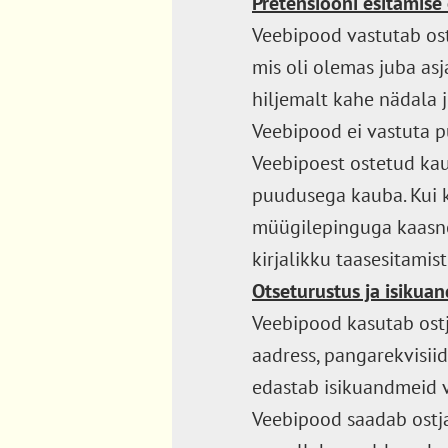
Pretensiooni esitamise
Veebipood vastutab os
mis oli olemas juba as
hiljemalt kahe nädala 
Veebipood ei vastuta p
Veebipoest ostetud ka
puudusega kauba. Kui k
müügilepinguga kaasnen
kirjalikku taasesitami
Otseturustus ja isikua
Veebipood kasutab ostja
aadress, pangarekvisiid
edastab isikuandmeid v
Veebipood saadab ostjal